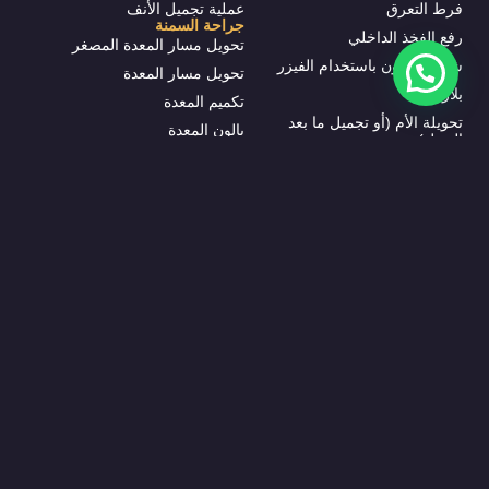
فرط التعرق
عملية تجميل الأنف
جراحة السمنة
رفع الفخذ الداخلي
تحويل مسار المعدة المصغر
شفط الدهون باستخدام الفيزر
تحويل مسار المعدة
بلازما
تكميم المعدة
تحويلة الأم (أو تجميل ما بعد
بالون المعدة
الحمل)
زراعة الشعر
تجميل الثدي
زراعة الشعر بتقنية FUE
تكبير الثدي
زراعة الشعر بتقنية DHI
حقن دهون الثدي
زراعة شعر للنساء
رفع الثدي
زراعة الحواجب
تصغير الثدي
زراعة اللحية
إزالة زرعات الثدي
طب الأسنان
تكبير الثدي بدون جراحة
تيجان الأسنان
جراحة تصحيح الحلمة الغائرة
زرعات الأسنان
ابتسامة هوليود
علاج قناة الجذر
إنفزلاين