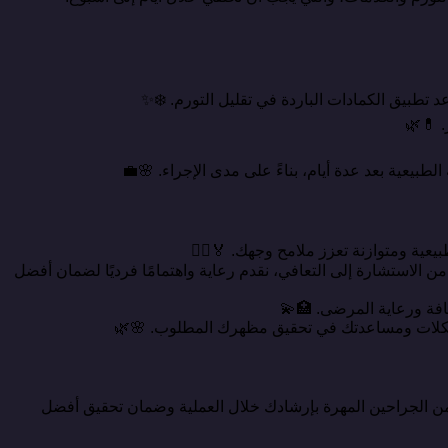
 تطبيق الكمادات الباردة في تقليل التورم. ❄️✨
. 💊🌿
ية ومتوازنة تعزز ملامح وجهك. 🏅👨‍⚕️
الاستشارة إلى التعافي، نقدم رعاية واهتمامًا فرديًا لضمان أفضل
ظافة ورعاية المرضى. 🏥💫
مشكلات ومساعدتك في تحقيق مظهرك المطلوب. 🌸🌿
من الجراحين المهرة بإرشادك خلال العملية وضمان تحقيق أفضل