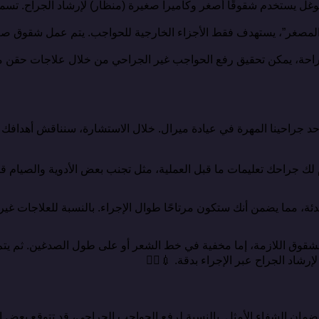
لتوغل يستخدم شقوقًا أصغر وكاميرا صغيرة (منظار) لإرشاد الجراح. تس
 المصغر”، يستهدف فقط الأجزاء الخارجية للحواجب. يتم عمل شقوق صغ
جراحة، يمكن تحقيق رفع الحواجب غير الجراحي من خلال علاجات حقن مثل ا
 جراحينا المهرة في عيادة ميرال. خلال الاستشارة، سنناقش أهدافك ا
جراحك تعليمات ما قبل العملية، مثل تجنب بعض الأدوية والصيام قبل ا
ئة، مما يضمن أنك ستكون مرتاحًا طوال الإجراء. بالنسبة للعلاجات غير
شقوق اللازمة، إما مخفية في خط الشعر أو على طول الصدغين. ثم يتم رف
شاد الجراح عبر الإجراء بدقة. 💉👨‍⚕️
ة لضمان الشفاء الأمثل. بالنسبة لرفع الحواجب الجراحي، قد تتوقع بعض 