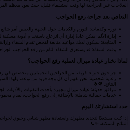
العلاجات غير الجراحية لها وقت استشفاء قليل، حيث يعود معظم المرض
التعافي بعد جراحة رفع الحواجب
تورم وكدمات: التورم والكدمات حول الجبهة والعينين أمر شائع ب
إدارة الألم: يمكن عادةً إدارة أي انزعاج باستخدام أدوية مسك
المتابعة: سيكون لديك مواعيد متابعة لفحص تقدم الشفاء وإز
وقت الشفاء: قد يستغرق الشفاء التام من رفع الحواجب الجراحي حوالي 1-2 أسابيع، على الرغم من أنه يمكنك العودة للعمل والأنشطة الطبيعية بعد عدة أيام، بناء
لماذا تختار عيادة ميرال لعملية رفع الحواجب؟
جراحون خبراء: فريقنا من الجراحين التجميليين متخصص في رفع 
رعاية شخصية: نحن نفهم أن كل وجه فريد من نوعه، ولهذا السبب
النتائج. 💖🌟
مرافق حديثة: عيادة ميرال مجهزة بأحدث التقنيات والأدوات الجر
خدمات جمالية شاملة: بالإضافة إلى رفع الحواجب، نقدم مجم
حدد استشارتك اليوم
إذا كنت مستعدًا لتجديد مظهرك واستعادة مظهر شبابي وحيوي لحواجب
النتائج الممكنة. ✨📞