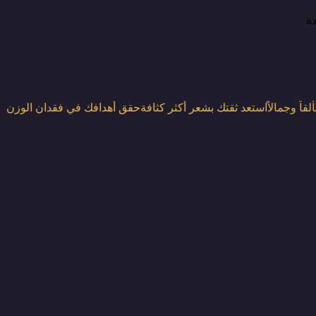
دة
قاً وجمالاً
استعد ثقتك بشعر أكثر كثافة
حقق أهدافك في فقدان الوزن
حق