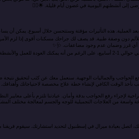
ى إلى أنشطتهم اليومية في غضون أيام قليلة. 🌟💆‍♀️
عد العملية. هذه التأثيرات مؤقتة وستتحسن خلال أسبوع. يمكن أن يساعد
نة للألم دون وصفة طبية. قد يصف لك جراحك مسكنات أقوى إذا لزم الأمر
الة أي غرز وضمان عدم وجود مضاعفات. 🩺✨
ً على مدى الإجراء. 🌸💼
الحواجب والجماليات الوجهية. سنعمل معك عن كثب لتحقيق نتيجة طبيع
 نأخذ الوقت الكافي لإنشاء خطة علاج مخصصة لاحتياجاتك وأهدافك. من 
احية لإجراء رفع الحواجب بدقة وأمان. عيادتنا تلتزم بأعلى معايير الن
وعة واسعة من العلاجات التجميلية للوجه والجسم لمعالجة مختلف ال
ك، اتصل بعيادة ميرال في إسطنبول لتحديد استشارتك. سيقوم فريقنا 