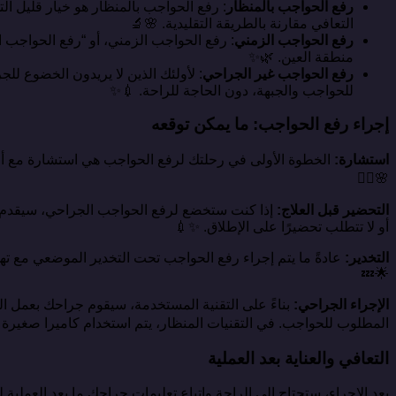
رفع الحواجب بالمنظار
: رفع الحواجب بالمنظار هو خيار قليل ا
التعافي مقارنة بالطريقة التقليدية. 🌸🔬
رفع الحواجب الزمني
: رفع الحواجب الزمني، أو “رفع الحواجب
منطقة العين. 🌿✨
رفع الحواجب غير الجراحي
: لأولئك الذين لا يريدون الخضوع لل
للحواجب والجبهة، دون الحاجة للراحة. 💉✨
إجراء رفع الحواجب: ما يمكن توقعه
استشارة:
الخطوة الأولى في رحلتك لرفع الحواجب هي استشارة مع أحد
🌸👩‍⚕️
التحضير قبل العلاج:
إذا كنت ستخضع لرفع الحواجب الجراحي، سيقدم لك 
أو لا تتطلب تحضيرًا على الإطلاق. ✨💉
التخدير:
عادةً ما يتم إجراء رفع الحواجب تحت التخدير الموضعي مع تهد
🌟💤
الإجراء الجراحي:
بناءً على التقنية المستخدمة، سيقوم جراحك بعمل ال
المطلوب للحواجب. في التقنيات المنظار، يتم استخدام كاميرا صغيرة لإر
التعافي والعناية بعد العملية
بعد الإجراء، ستحتاج إلى الراحة واتباع تعليمات جراحك ما بعد العملي