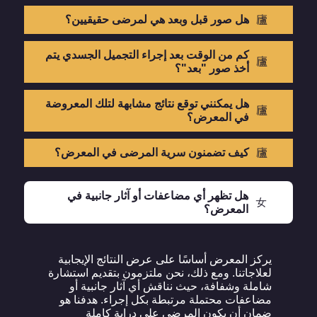
هل صور قبل وبعد هي لمرضى حقيقيين؟
كم من الوقت بعد إجراء التجميل الجسدي يتم
أخذ صور "بعد"؟
هل يمكنني توقع نتائج مشابهة لتلك المعروضة
في المعرض؟
كيف تضمنون سرية المرضى في المعرض؟
هل تظهر أي مضاعفات أو آثار جانبية في
المعرض؟
يركز المعرض أساسًا على عرض النتائج الإيجابية
لعلاجاتنا. ومع ذلك، نحن ملتزمون بتقديم استشارة
شاملة وشفافة، حيث نناقش أي آثار جانبية أو
مضاعفات محتملة مرتبطة بكل إجراء. هدفنا هو
ضمان أن يكون المرضى على دراية كاملة