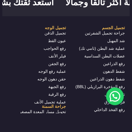
كثر تألقاً وجمالاً
استعد ثقتك بشعر أ
تجميل الجسم
تجميل الوجه
جراحة تجميل الشفرتين
تجميل الذقن
شد المهبل
عيون القط
عملية شد البطن (تامي تك)
رفع الحواجب
عضلات البطن السداسية
فيلر الأنف
رفع الذراعين
رفع الجفن
شفط الدهون
عملية رفع الوجه
شفط دهون الذراعين
حقن دهون الوجه
رفع المؤخرة البرازيلي (BBL)
رفع الجبهة
تثدي الرجال
رفع الرقبة
فرط التعرق
عملية تجميل الأنف
جراحة السمنة
رفع الفخذ الداخلي
تحويل مسار المعدة المصغر
شفط الدهون باستخدام الفيزر
تحويل مسار المعدة
بلازما
تكميم المعدة