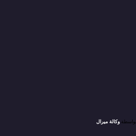
بواسطة
و
كالة ميرال