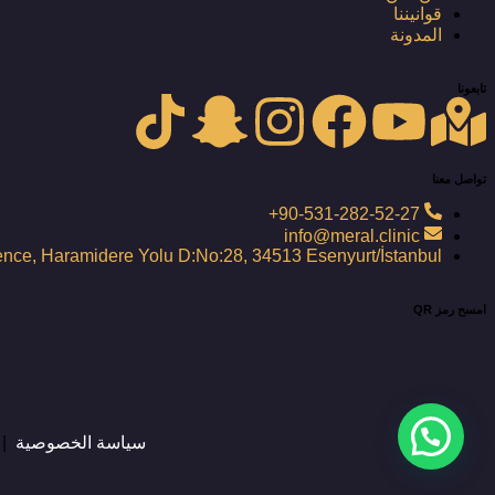
قوانيننا
المدونة
تابعونا
تواصل معنا
90-531-282-52-27+
info@meral.clinic
nce, Haramidere Yolu D:No:28, 34513 Esenyurt/İstanbul
امسح رمز QR
سياسة الخصوصية
|