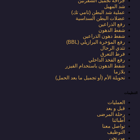
جراحة تجميل الشفرتين
شد المهبل
عملية شد البطن (تامي تك)
عضلات البطن السداسية
رفع الذراعين
شفط الدهون
شفط دهون الذراعين
رفع المؤخرة البرازيلي (BBL)
تثدي الرجال
فرط التعرق
رفع الفخذ الداخلي
شفط الدهون باستخدام الفيزر
بلازما
تحويلة الأم (أو تجميل ما بعد الحمل)
التنظيمات
العمليات
قبل و بعد
رحلة المرضى
أطبائنا
تواصل معنا
التوظيف
من نحن