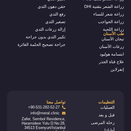
زراعة الشعر بتقنية DHI
حقن دهون الثدي
زراعة شعر للنساء
رفع الثدي
زراعة الحواجب
تصغير الثدي
زراعة اللحية
إزالة زرعات الثدي
طب الأسنان
تكبير الثدي بدون جراحة
تيجان الأسنان
جراحة تصحيح الحلمة الغائرة
زرعات الأسنان
ابتسامة هوليود
علاج قناة الجذر
إنفزلاين
التنظيمات
تواصل معنا
العمليات
90-531-282-52-27+
info@meral.clinic
قبل و بعد
Zafer, Sembol Residence,
رحلة المرضى
Haramidere Yolu D:No:28,
34513 Esenyurt/İstanbul
أطبائنا