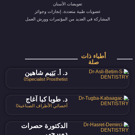
تعويضات الأسنان
عضويات طبية متعددة، إنجازات وجوائز
المشاركة في العديد من المؤتمرات وورش العمل
أطباء ذات
صلة
د. أ. بَتِيم شاهين
0
Specialist Prosthetist
د. طوبا كبا آغاج
أخصائي الأطراف الصناعية
0
الدكتورة حصرات
دميرجي