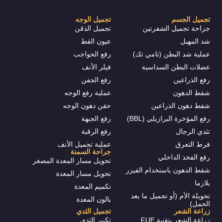
تجميل الجسم
تجميل الوجه
جراحة تجميل الشفرتين
تجميل الذقن
شد المهبل
عيون القط
عملية شد البطن (تامي تك)
رفع الحواجب
عضلات البطن السداسية
فيلر الأنف
رفع الذراعين
رفع الجفن
شفط الدهون
عملية رفع الوجه
شفط دهون الذراعين
حقن دهون الوجه
رفع المؤخرة البرازيلي (BBL)
رفع الجبهة
تثدي الرجال
رفع الرقبة
فرط التعرق
عملية تجميل الأنف
جراحة السمنة
رفع الفخذ الداخلي
تحويل مسار المعدة المصغر
شفط الدهون باستخدام الفيزر
تحويل مسار المعدة
بلازما
تكميم المعدة
تحويلة الأم (أو تجميل ما بعد
بالون المعدة
الحمل)
زراعة الشعر
تجميل الثدي
زراعة الشعر بتقنية FUE
تكبير الثدي