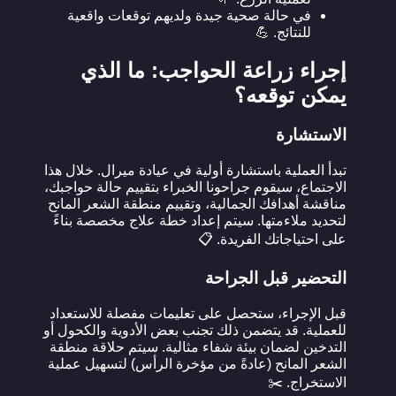
في حالة صحية جيدة ولديهم توقعات واقعية
للنتائج. 💪
إجراء زراعة الحواجب: ما الذي
يمكن توقعه؟
الاستشارة
تبدأ العملية باستشارة أولية في عيادة ميرال. خلال هذا
الاجتماع، سيقوم جراحونا الخبراء بتقييم حالة حواجبك،
مناقشة أهدافك الجمالية، وتقييم منطقة الشعر المانح
لتحديد ملاءمتها. سيتم إعداد خطة علاج مخصصة بناءً
على احتياجاتك الفريدة. 📋
التحضير قبل الجراحة
قبل الإجراء، ستحصل على تعليمات مفصلة للاستعداد
للعملية. قد يتضمن ذلك تجنب بعض الأدوية والكحول أو
التدخين لضمان بيئة شفاء مثالية. سيتم حلاقة منطقة
الشعر المانح (عادةً من مؤخرة الرأس) لتسهيل عملية
الاستخراج. ✂️