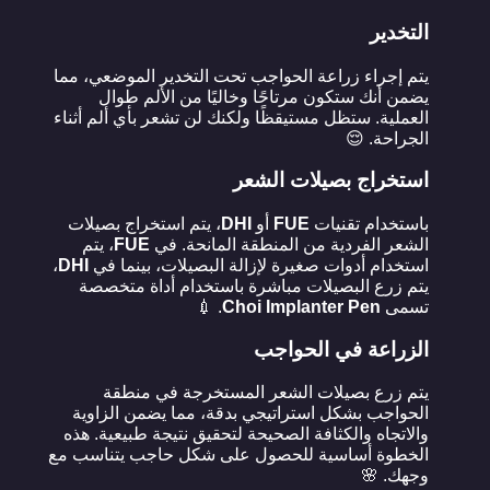
التخدير
يتم إجراء زراعة الحواجب تحت التخدير الموضعي، مما
يضمن أنك ستكون مرتاحًا وخاليًا من الألم طوال
العملية. ستظل مستيقظًا ولكنك لن تشعر بأي ألم أثناء
الجراحة. 😌
استخراج بصيلات الشعر
باستخدام تقنيات
FUE
أو
DHI
، يتم استخراج بصيلات
الشعر الفردية من المنطقة المانحة. في
FUE
، يتم
استخدام أدوات صغيرة لإزالة البصيلات، بينما في
DHI
،
يتم زرع البصيلات مباشرة باستخدام أداة متخصصة
تسمى
Choi Implanter Pen
. 💉
الزراعة في الحواجب
يتم زرع بصيلات الشعر المستخرجة في منطقة
الحواجب بشكل استراتيجي بدقة، مما يضمن الزاوية
والاتجاه والكثافة الصحيحة لتحقيق نتيجة طبيعية. هذه
الخطوة أساسية للحصول على شكل حاجب يتناسب مع
وجهك. 🌸