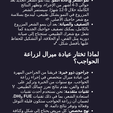
نمو الشعر وإعادة النمو:
يبدأ نمو الشعر الجديد بعد
حوالي 3-4 أشهر من الإجراء، وتظهر النتائج
الكاملة خلال 9-12 شهرًا. سيستمر الشعر
المزروع في النمو بشكل طبيعي، ليندمج بسلاسة
مع شعر حاجبك الأصلي. 🌱
التصفيف والصيانة:
بعد أن ينمو الشعر المزروع
بالكامل، يمكنك تصفيف حواجبك الجديدة كما
تفعل مع شعرك الطبيعي. ستحتاج إلى صيانة
دورية مثل القص، أو الحلاقة، أو التشكيل للحفاظ
عليها بأفضل شكل. 💅
لماذا تختار عيادة ميرال لزراعة
الحواجب؟
جراحون ذوو خبرة:
فريقنا من الجراحين المهرة
في عيادة ميرال متخصص في إجراء زراعة
الحواجب. مع سنوات من الخبرة وتركيز على
الدقة والفن، نقدم نتائج تعزز جمالك الطبيعي. 🏅
تقنيات متقدمة:
نحن نستخدم أحدث تقنيات
استعادة الشعر، بما في ذلك تقنيات
FUE
و
DHI
،
لضمان أن زراعة الحواجب ستكون قليلة التوغل
وفعالة وتوفر نتائج دائمة. ⚙️
نهج مخصص:
كل مريض يحتاج إلى شكل وكثافة