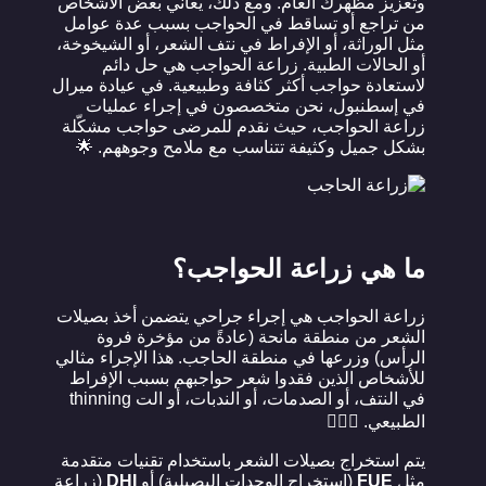
وتعزيز مظهرك العام. ومع ذلك، يعاني بعض الأشخاص
من تراجع أو تساقط في الحواجب بسبب عدة عوامل
مثل الوراثة، أو الإفراط في نتف الشعر، أو الشيخوخة،
أو الحالات الطبية. زراعة الحواجب هي حل دائم
لاستعادة حواجب أكثر كثافة وطبيعية. في عيادة ميرال
في إسطنبول، نحن متخصصون في إجراء عمليات
زراعة الحواجب، حيث نقدم للمرضى حواجب مشكّلة
بشكل جميل وكثيفة تتناسب مع ملامح وجوههم. 🌟
ما هي زراعة الحواجب؟
زراعة الحواجب هي إجراء جراحي يتضمن أخذ بصيلات
الشعر من منطقة مانحة (عادةً من مؤخرة فروة
الرأس) وزرعها في منطقة الحاجب. هذا الإجراء مثالي
للأشخاص الذين فقدوا شعر حواجبهم بسبب الإفراط
في النتف، أو الصدمات، أو الندبات، أو الت thinning
الطبيعي. 💇‍♀️✨
يتم استخراج بصيلات الشعر باستخدام تقنيات متقدمة
مثل
FUE
(استخراج الوحدات البصيلية) أو
DHI
(زراعة