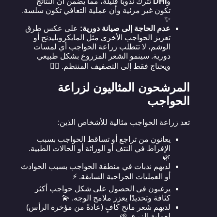
و
DHI
تترك ندوبًا قليلة، مما يضمن أن النتائج
تكون غير مرئية وأن عملية التعافي تكون سلسة.
✨
عدم الحاجة إلى صيانة دورية:
على عكس طرق
تعزيز الحواجب الأخرى مثل المايكروبليدنج أو
الوشم، لا تتطلب زراعة الحواجب أي لمسات
دورية. سينمو الشعر المزروع بشكل طبيعي
ويحتاج فقط إلى التصفيف المنتظم. 💇‍♂️
المرشحون المثاليون لزراعة
الحواجب
تعد زراعة الحواجب مثالية للأشخاص الذين:
يعانون من تراجع أو تساقط الحواجب بسبب
الإفراط في النتف أو الوراثة أو الحالات الطبية.
🌿
لديهم ندبات في منطقة الحواجب بسبب الحوادث
أو العمليات الجراحية السابقة. ⚡
يرغبون في الحصول على شكل حواجب أكثر
كثافة وتحديدًا يعزز ملامح الوجه. 💫
لديهم شعر مانح كافٍ (عادةً من مؤخرة الرأس)
لعملية الزرع. 🌱