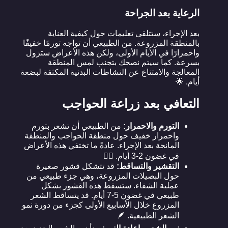
الرعاية بعد الجراحة
بعد الإجراء، ستتلقى تعليمات حول كيفية العناية
بالمنطقة المزروعة. من الطبيعي أن تواجه تورمًا خفيفًا
واحمرارًا في الأيام الأولى، ولكن هذه الأعراض ستزول
بسرعة. كما سيتم نصحك بتجنب لمس المنطقة
المعالجة والامتناع عن النشاطات البدنية المكثفة لبضعة
أيام. 🌟
التعافي بعد زراعة الحواجب
التورم والاحمرار:
من الطبيعي أن تشعر بتورم
واحمرار خفيف حول منطقة الحواجب والمنطقة
المانحة بعد الإجراء. عادةً ما تختفي هذه الأعراض
في غضون 2-3 أيام. 💆‍♀️
التقشير والتساقط:
قد تتشكل قشور صغيرة
حول البصيلات المزروعة، وهي جزء طبيعي من
عملية الشفاء. ستسقط هذه القشور بشكل
طبيعي في غضون 5-7 أيام. قد يتساقط الشعر
المزروع خلال الأسابيع الأولى كجزء من دورة نمو
الشعر الطبيعية. 🪶