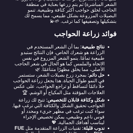
الشعر المباشرة) ثم يتم زرعها بعناية في منطقة
الحاجب لخلق حواجب أكثر كثافة وطبيعية. تنمو
البصيلات المزروعة بشكل طبيعي، مما يسمح لك
بتشكيلها وتصفيفها كما ترغب. 🌱💫
فوائد زراعة الحواجب
نتائج طبيعية:
بما أن الشعر المستخدم في
الزراعة هو شعرك الخاص، فإن النتائج ستبدو
طبيعية تمامًا. ينمو الشعر المزروع في نفس
الاتجاه والملمس كما هو الحال في شعر الحاجب
الأصلي، مما يخلق مظهرًا متناغمًا. 🌿
حل دائم:
بمجرد زرع بصيلات الشعر، ستستمر
في النمو طوال الحياة. هذا يجعل زراعة الحواجب
حلًا دائمًا لتساقط أو تراجع الحواجب، على عكس
العلاجات المؤقتة مثل المكياج أو الوشم. 🏆
شكل وكثافة قابلان للتخصيص:
تتيح لك زراعة
الحواجب تحقيق الشكل والكثافة التي ترغب فيها.
سواء كنت ترغب في مظهر جريء ومحدد أو
قوس ناعم وطبيعي، يمكن تخصيص الإجراء
ليناسب أهدافك الجمالية. 💖
ندوب قليلة:
تقنيات الزراعة المتقدمة مثل
FUE