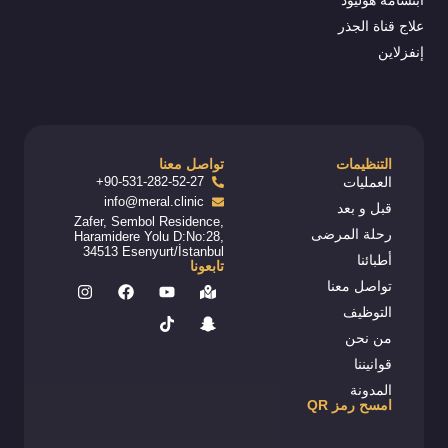
ابتسامة هوليود
علاج قناة الجذر
إنفزلاين
التنظيمات
تواصل معنا
العمليات
90-531-282-52-27+
info@meral.clinic
قبل و بعد
Zafer, Sembol Residence,
رحلة المرضى
Haramidere Yolu D:No:28,
34513 Esenyurt/İstanbul
أطبائنا
تابعونا
تواصل معنا
التوظيف
من نحن
قوانيننا
المدونة
امسح رمز QR