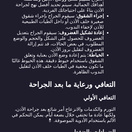
أهدافك الجمالية. سيتم تحديد أفضل نهج لجراحة
الأذن بناءً على احتياجاتك الفردية.
إجراء الشقوق:
سيقوم الجراح بإجراء شقوق
صغيرة خلف الأذن أو داخل الطيات الطبيعية
للأذن لإخفاء الندوب.
إعادة تشكيل الغضروف:
سيقوم الجراح بتعديل
الغضروف للحصول على الشكل والحجم والوضع
المطلوب. في بعض الحالات، قد تتم إزالة
الغضروف لتقليل بروز الأذن.
الخياطة:
يتم إعادة وضع الأذن بعناية وتغلق
الشقوق باستخدام خيوط دقيقة. هذه الخيوط غالبًا
ما تكون مخفية في الطيات خلف الأذن لتقليل
الندوب الظاهرة.
التعافي ورعاية ما بعد الجراحة
التعافي الأولي
التورم والكدمات والانزعاج أمر شائع بعد جراحة الأذن،
ولكنها عادة ما تختفي خلال بضعة أيام. يمكن التحكم في
الألم باستخدام الأدوية الموصوفة. 💊
الضمادات والضغط