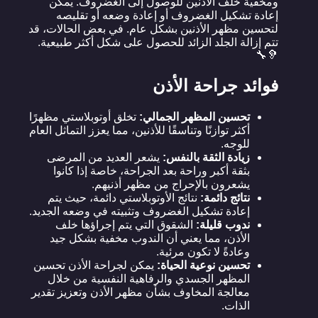
ومخفية خلف الأذنين للوصول إلى الغضروف. يمكن
إعادة تشكيل الغضروف أو إعادة وضعه أو تقليصه
لتحسين مظهر الأذنين بشكل عام. في بعض الحالات، قد
تتم إزالة الجلد الزائد للحصول على شكل أكثر طبيعية.
🦻🔧
فوائد جراحة الأذن
تحسين المظهر الجمالي:
تخلق أوتوبلاستي مظهرًا
أكثر توازنًا وتناسقًا للأذنين، مما يعزز التماثل العام
للوجه.
زيادة الثقة بالنفس:
يشعر العديد من المرضى
بثقة أكبر وراحة بعد الجراحة، خاصة إذا كانوا
يشعرون بالإحراج من مظهر أذنيهم.
نتائج دائمة:
نتائج الأوتوبلاستي دائمة، حيث يتم
إعادة تشكيل الغضروف وتثبيته في وضعه الجديد.
ندوب قليلة:
الشقوق التي يتم إجراؤها خلف
الأذن، مما يعني أن الندوب مخفية بشكل جيد
وعادةً لا تكون مرئية.
تحسين نوعية الحياة:
يمكن لجراحة الأذن تحسين
المظهر الجسدي والرفاهية النفسية من خلال
معالجة المخاوف بشأن مظهر الأذن وتعزيز تقدير
الذات.