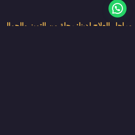
مراحل العلاج لدينا: رحلة من التميز والجمال
اتصل بنا وسنرشدك طوال الرحلة.
حدد خطة جولتك الطبية بالتشاور مع مستشارنا.
احجز تذاكرك وحدد موعدك لإجراء العملية.
اترك كل شيء لنا. استرخِ وانتظر موعدك.