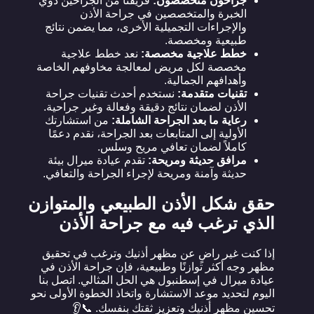
جراحون متخصصون:
فريقنا من الجراحين ذوي
الخبرة والمتخصصين في جراحة الأذن
والإجراءات التجميلية الأخرى، مما يضمن نتائج
طبيعية ومخصصة.
خطط علاجية مخصصة:
نعد خطط علاجية
مخصصة لكل مريض لمعالجة مخاوفهم الخاصة
وأهدافهم الجمالية.
تقنيات متقدمة:
نستخدم أحدث تقنيات جراحة
الأذن لضمان نتائج دقيقة وفعالة وغير جراحية.
رعاية ما بعد الجراحة الشاملة:
من استشارتك
الأولية إلى المتابعات بعد الجراحة، نقدم دعمًا
كاملاً لضمان تعافي مريح وسلس.
مرافق حديثة ومريحة:
تقدم عيادة ميرال بيئة
حديثة وآمنة ومريحة لإجراء الجراحة والتعافي.
حقق شكل الأذن الطبيعي والمتوازن
الذي ترغب فيه مع جراحة الأذن
إذا كنت غير راضٍ عن مظهر أذنيك وترغب في تحقيق
مظهر وجه أكثر توازنًا وطبيعية، فإن جراحة الأذن في
عيادة ميرال في إسطنبول هي الحل المثالي. اتصل بنا
اليوم لتحديد موعد الاستشارة واتخاذ الخطوة الأولى نحو
تحسين مظهر أذنيك وتعزيز ثقتك بنفسك. 📞👂