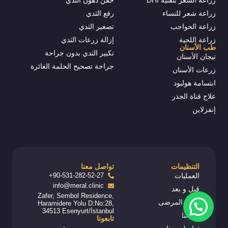
زراعة الشعر بتقنية DHI
حقن دهون الثدي
زراعة شعر للنساء
رفع الثدي
زراعة الحواجب
تصغير الثدي
زراعة اللحية
إزالة زرعات الثدي
طب الأسنان
تكبير الثدي بدون جراحة
تيجان الأسنان
جراحة تصحيح الحلمة الغائرة
زرعات الأسنان
ابتسامة هوليود
علاج قناة الجذر
إنفزلاين
التنظيمات
تواصل معنا
العمليات
90-531-282-52-27+
info@meral.clinic
قبل و بعد
Zafer, Sembol Residence,
رحلة المرضى
Haramidere Yolu D:No:28,
34513 Esenyurt/İstanbul
أطبائنا
تابعونا