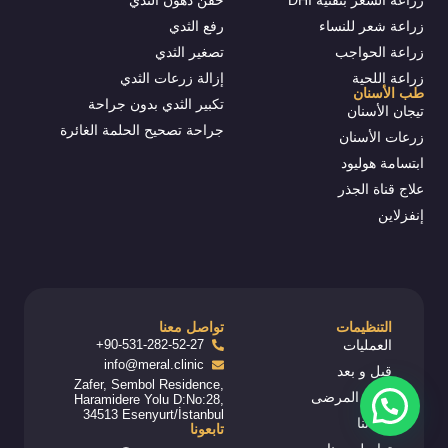
زراعة الشعر بتقنية DHI
حقن دهون الثدي
زراعة شعر للنساء
رفع الثدي
زراعة الحواجب
تصغير الثدي
زراعة اللحية
إزالة زرعات الثدي
طب الأسنان
تكبير الثدي بدون جراحة
تيجان الأسنان
جراحة تصحيح الحلمة الغائرة
زرعات الأسنان
ابتسامة هوليود
علاج قناة الجذر
إنفزلاين
التنظيمات
تواصل معنا
العمليات
90-531-282-52-27+
info@meral.clinic
قبل و بعد
Zafer, Sembol Residence,
رحلة المرضى
Haramidere Yolu D:No:28,
34513 Esenyurt/İstanbul
أطبائنا
تابعونا