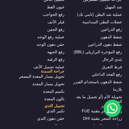
شد المهبل
عيون القط
عملية شد البطن (تامي تك)
رفع الحواجب
عضلات البطن السداسية
فيلر الأنف
رفع الذراعين
رفع الجفن
شفط الدهون
عملية رفع الوجه
شفط دهون الذراعين
حقن دهون الوجه
رفع المؤخرة البرازيلي (BBL)
رفع الجبهة
تثدي الرجال
رفع الرقبة
فرط التعرق
عملية تجميل الأنف
جراحة السمنة
رفع الفخذ الداخلي
تحويل مسار المعدة المصغر
شفط الدهون باستخدام الفيزر
تحويل مسار المعدة
بلازما
تكميم المعدة
تحويلة الأم (أو تجميل ما بعد
بالون المعدة
الحمل)
زراعة الشعر
تجميل الثدي
زراعة الشعر بتقنية FUE
تكبير الثدي
زراعة الشعر بتقنية DHI
حقن دهون الثدي
زراعة شعر للنساء
رفع الثدي