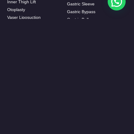
Inner Thigh Lift
Gastric Sleeve
Otoplasty
Gastric Bypass
Vaser Liposuction
Gastric Balloon
J-plasma
Mini Bypass
Mommy Makeover
HAIR TRANSPLANT
BREAST AESTHETIC
FUE Hair Transplant
Breast Augmentation
Beard Transplant
Breast Fat Injections
Eyebrow Transplant
Breast Lifting
Female Hair Transplantation
Breast Reduction
DHI Hair Transplant
Breast Implant Removal
DENTISTRY
Inverted Nipple Surgery
Invisalign
Breast Enlargement Without
Dental Crowns
Surgery
Dental Implants
Hollywood Smile
Root Canal Treatment