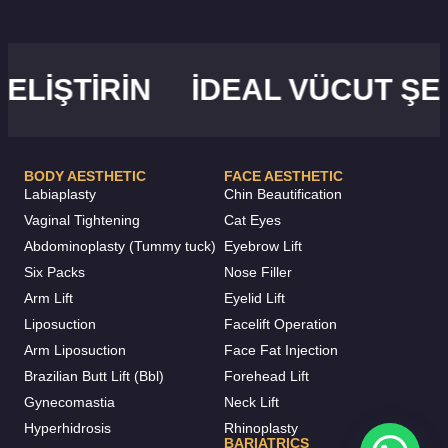
ŞTIRIN
İDEAL VÜCUT ŞEKLI
BODY AESTHETIC
FACE AESTHETIC
Labiaplasty
Chin Beautification
Vaginal Tightening
Cat Eyes
Abdominoplasty (Tummy tuck)
Eyebrow Lift
Six Packs
Nose Filler
Arm Lift
Eyelid Lift
Liposuction
Facelift Operation
Arm Liposuction
Face Fat Injection
Brazilian Butt Lift (Bbl)
Forehead Lift
Gynecomastia
Neck Lift
Hyperhidrosis
Rhinoplasty
BARIATRICS