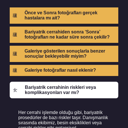
Önce ve Sonra fotoğrafları gerçek
hastalara mı ait?
Bariyatrik cerrahiden sonra ‘Sonra’
fotoğrafları ne kadar süre sonra çekilir?
Galeriye gösterilen sonuçlarla benzer
sonuçlar bekleyebilir miyim?
Galeriye fotoğraflar nasıl eklenir?
Bariyatrik cerrahinin riskleri veya
komplikasyonları var mı?
Her cerrahi işlemde olduğu gibi, bariyatrik
prosedürler de bazı riskler taşır. Danışmanlık
sırasında ekibimiz, besin eksiklikleri veya
cerrahi riskler gibi potansiyel