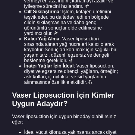
vermeyi en aza indirir, kanamayı azaltır ve
iyileşme sürecini hızlandırır. 🌱
Cilt Sıkılaştırma:
İşlem, kolajen üretimini
teşvik eder, bu da tedavi edilen bölgede
cildin sıkılaşmasına ve daha genç
görünümlü sonuçlar elde edilmesine
yardımcı olur. 🌸
Kalıcı Yağ Alma:
Vaser liposuction
sırasında alınan yağ hücreleri kalıcı olarak
kaybolur. Sonuçları korumak için sağlıklı bir
yaşam tarzı, düzenli egzersiz ve dengeli
beslenme gereklidir. 🍏
İnatçı Yağlar İçin İdeal:
Vaser liposuction,
diyet ve egzersize dirençli yağların, örneğin;
aşk kolları, iç uyluklar ve sırt yağlarının
alınmasında özellikle etkilidir. 💪
Vaser Liposuction İçin Kimler
Uygun Adaydır?
Vaser liposuction için uygun bir aday olabilirsiniz
eğer:
İdeal vücut kilonuza yakınsanız ancak diyet