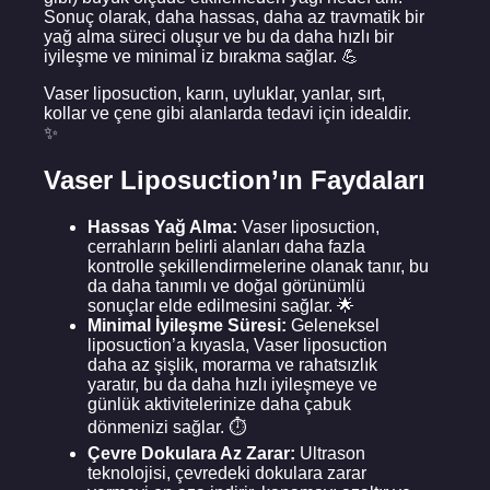
Sonuç olarak, daha hassas, daha az travmatik bir
yağ alma süreci oluşur ve bu da daha hızlı bir
iyileşme ve minimal iz bırakma sağlar. 💪
Vaser liposuction, karın, uyluklar, yanlar, sırt,
kollar ve çene gibi alanlarda tedavi için idealdir.
✨
Vaser Liposuction’ın Faydaları
Hassas Yağ Alma:
Vaser liposuction,
cerrahların belirli alanları daha fazla
kontrolle şekillendirmelerine olanak tanır, bu
da daha tanımlı ve doğal görünümlü
sonuçlar elde edilmesini sağlar. 🌟
Minimal İyileşme Süresi:
Geleneksel
liposuction’a kıyasla, Vaser liposuction
daha az şişlik, morarma ve rahatsızlık
yaratır, bu da daha hızlı iyileşmeye ve
günlük aktivitelerinize daha çabuk
dönmenizi sağlar. ⏱️
Çevre Dokulara Az Zarar:
Ultrason
teknolojisi, çevredeki dokulara zarar