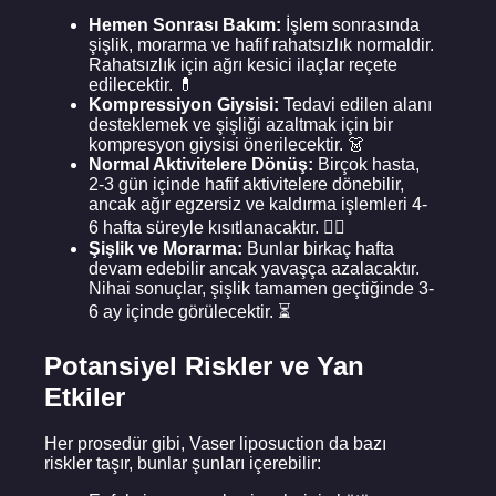
Hemen Sonrası Bakım:
İşlem sonrasında
şişlik, morarma ve hafif rahatsızlık normaldir.
Rahatsızlık için ağrı kesici ilaçlar reçete
edilecektir. 💊
Kompressiyon Giysisi:
Tedavi edilen alanı
desteklemek ve şişliği azaltmak için bir
kompresyon giysisi önerilecektir. 👗
Normal Aktivitelere Dönüş:
Birçok hasta,
2-3 gün içinde hafif aktivitelere dönebilir,
ancak ağır egzersiz ve kaldırma işlemleri 4-
6 hafta süreyle kısıtlanacaktır. 🏃‍♀️
Şişlik ve Morarma:
Bunlar birkaç hafta
devam edebilir ancak yavaşça azalacaktır.
Nihai sonuçlar, şişlik tamamen geçtiğinde 3-
6 ay içinde görülecektir. ⏳
Potansiyel Riskler ve Yan
Etkiler
Her prosedür gibi, Vaser liposuction da bazı
riskler taşır, bunlar şunları içerebilir: