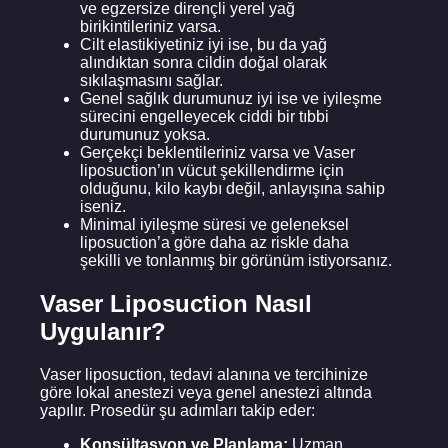
ve egzersize dirençli yerel yağ
birikintileriniz varsa.
Cilt elastikiyetiniz iyi ise, bu da yağ
alındıktan sonra cildin doğal olarak
sıkılaşmasını sağlar.
Genel sağlık durumunuz iyi ise ve iyileşme
sürecini engelleyecek ciddi bir tıbbi
durumunuz yoksa.
Gerçekçi beklentileriniz varsa ve Vaser
liposuction’ın vücut şekillendirme için
olduğunu, kilo kaybı değil, anlayışına sahip
iseniz.
Minimal iyileşme süresi ve geleneksel
liposuction’a göre daha az riskle daha
şekilli ve tonlanmış bir görünüm istiyorsanız.
Vaser Liposuction Nasıl
Uygulanır?
Vaser liposuction, tedavi alanına ve tercihinize
göre lokal anestezi veya genel anestezi altında
yapılır. Prosedür şu adımları takip eder:
Konsültasyon ve Planlama:
Uzman