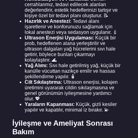
cerrahlarımız, tedavi edilecek alanları
değerlendirir, estetik hedeflerinizi tartışır ve
kişiye özel bir tedavi planı oluşturur. 📝
Hazırlık ve Anestezi:
Tedavi alanı
işaretlenir ve konforunuzu sağlamak için
lokal anestezi veya sedasyon uygulanır. 💉
Ultrason Enerjisi Uygulaması:
Küçük bir
prob, hedeflenen alana yerleştirilir ve
ultrason dalgaları yağ hücrelerini sıvı hale
getirir, böylece bunları çıkarmayı
kolaylaştırır. 🌊
Yağ Alımı:
Sıvı hale getirilmiş yağ, küçük bir
kanülle vücuttan nazikçe emilir ve hassas
şekillendirme yapılır. 🧴
Cilt Sıkılaştırma:
Ultrason enerjisi, kolajen
üretimini uyararak cildin sıkılaşmasına ve
genel görünümün iyileşmesine yardımcı
olur. 💖
Yaraların Kapanması:
Küçük, gizli kesiler
yapılır ve kapatılır, minimal iz bırakır. 💫
İyileşme ve Ameliyat Sonrası
Bakım