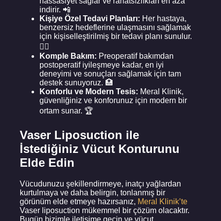
hassasiyet sağlar ve rahatsızlıkları en aza
indirir. 📲
Kişiye Özel Tedavi Planları:
Her hastaya,
benzersiz hedeflerine ulaşmasını sağlamak
için kişiselleştirilmiş bir tedavi planı sunulur.
🧑‍⚕️
Komple Bakım:
Preoperatif bakımdan
postoperatif iyileşmeye kadar, en iyi
deneyimi ve sonuçları sağlamak için tam
destek sunuyoruz. 🏥
Konforlu ve Modern Tesis:
Meral Klinik,
güvenliğiniz ve konforunuz için modern bir
ortam sunar. 🏆
Vaser Liposuction ile
İstediğiniz Vücut Konturunu
Elde Edin
Vücudunuzu şekillendirmeye, inatçı yağlardan
kurtulmaya ve daha belirgin, tonlanmış bir
görünüm elde etmeye hazırsanız,
Meral Klinik’te
Vaser liposuction mükemmel bir çözüm olacaktır.
Bugün bizimle iletişime geçin ve vücut