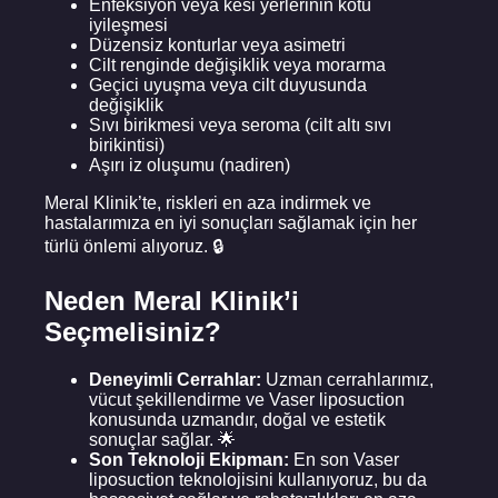
Enfeksiyon veya kesi yerlerinin kötü
iyileşmesi
Düzensiz konturlar veya asimetri
Cilt renginde değişiklik veya morarma
Geçici uyuşma veya cilt duyusunda
değişiklik
Sıvı birikmesi veya seroma (cilt altı sıvı
birikintisi)
Aşırı iz oluşumu (nadiren)
Meral Klinik’te, riskleri en aza indirmek ve
hastalarımıza en iyi sonuçları sağlamak için her
türlü önlemi alıyoruz. 🔒
Neden Meral Klinik’i
Seçmelisiniz?
Deneyimli Cerrahlar:
Uzman cerrahlarımız,
vücut şekillendirme ve Vaser liposuction
konusunda uzmandır, doğal ve estetik
sonuçlar sağlar. 🌟
Son Teknoloji Ekipman:
En son Vaser
liposuction teknolojisini kullanıyoruz, bu da