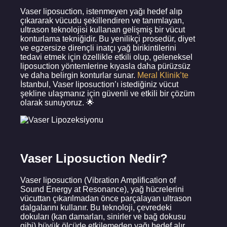
Vaser liposuction, istenmeyen yağı hedef alıp
çıkararak vücudu şekillendiren ve tanımlayan,
ultrason teknolojisi kullanan gelişmiş bir vücut
konturlama tekniğidir. Bu yenilikçi prosedür, diyet
ve egzersize dirençli inatçı yağ birikintilerini
tedavi etmek için özellikle etkili olup, geleneksel
liposuction yöntemlerine kıyasla daha pürüzsüz
ve daha belirgin konturlar sunar.
Meral Klinik’te
İstanbul, Vaser liposuction’ı istediğiniz vücut
şekline ulaşmanız için güvenli ve etkili bir çözüm
olarak sunuyoruz. 🌟
Vaser Liposuction Nedir?
Vaser liposuction (Vibration Amplification of
Sound Energy at Resonance), yağ hücrelerini
vücuttan çıkarılmadan önce parçalayan ultrason
dalgalarını kullanır. Bu teknoloji, çevredeki
dokuları (kan damarları, sinirler ve bağ dokusu
gibi) büyük ölçüde etkilemeden yağı hedef alır.