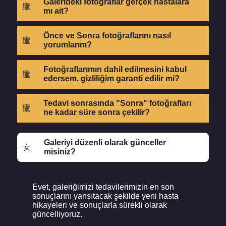
Galerideki fotoğraflar gerçek hastalara
mı ait?
Önce ve Sonra fotoğraflarını nasıl
yorumlarım?
Fotoğraflarımın dahil edilmesini kabul
edersem, gizliliğim garanti edilir mi?
Tedavi sonrasında "Sonra" fotoğrafları
ne kadar süre sonra çekilir?
Galeriyi düzenli olarak günceller
misiniz?
Evet, galeriğimizi tedavilerimizin en son
sonuçlarını yansıtacak şekilde yeni hasta
hikayeleri ve sonuçlarla sürekli olarak
güncelliyoruz.