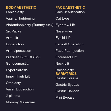
BODY AESTHETIC
FACE AESTHETIC
Labiaplasty
Chin Beautification
Vaginal Tightening
Cat Eyes
Abdominoplasty (Tummy tuck)
Eyebrow Lift
Six Packs
Nose Filler
Arm Lift
Eyelid Lift
Liposuction
Facelift Operation
Arm Liposuction
Face Fat Injection
Brazilian Butt Lift (Bbl)
Forehead Lift
Gynecomastia
Neck Lift
Hyperhidrosis
Rhinoplasty
BARIATRICS
Inner Thigh Lift
Gastric Sleeve
Otoplasty
Gastric Bypass
Vaser Liposuction
Gastric Balloon
J-plasma
Mini Bypass
Mommy Makeover