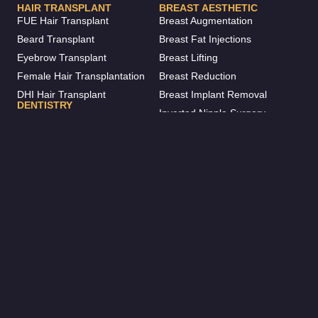
HAIR TRANSPLANT
BREAST AESTHETIC
FUE Hair Transplant
Breast Augmentation
Beard Transplant
Breast Fat Injections
Eyebrow Transplant
Breast Lifting
Female Hair Transplantation
Breast Reduction
DHI Hair Transplant
Breast Implant Removal
DENTISTRY
Inverted Nipple Surgery
Invisalign
Breast Enlargement Without
Dental Crowns
Surgery
Dental Implants
Hollywood Smile
Root Canal Treatment
CORPORATE
CONTACT
Procedures
+90 531 282 52 27