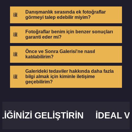
Danışmanlık sırasında ek fotoğraflar
görmeyi talep edebilir miyim?
Fotoğraflar benim için benzer sonuçları
garanti eder mi?
Önce ve Sonra Galerisi'ne nasıl
katılabilirim?
Galerideki tedaviler hakkında daha fazla
bilgi almak için kiminle iletişime
geçebilirim?
NIZI GELIŞTIRIN
İDEAL VÜC