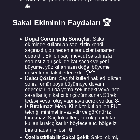
🚑
Sakal Ekiminin Faydaları 🏆
Doğal Görünümlü Sonuçlar:
Sakal
ekiminde kullanılan saç, sizin kendi
saçınızdır, bu nedenle sonuçlar tamamen
doğaldır. Ekilen saç, mevcut sakalınızla
sorunsuz bir şekilde karışacak ve yeni
büyüme, yüz kıllarınızın doğal büyüme
desenlerini taklit edecektir. 🧑‍🦰
Kalıcı Çözüm:
Saç folikülleri nakledildikten
sonra, ömür boyu büyümeye devam
edecektir, bu da yama şeklindeki veya ince
sakallar için kalıcı bir çözüm sunar. Sürekli
tedavi veya rötuş yapmaya gerek yoktur. 💯
İz Bırakmaz:
Meral Klinik’te kullanılan FUE
tekniği minimal invazivdir ve görünür iz
bırakmaz. Saç folikülleri, küçük punch’lar
kullanılarak çıkarılır, böylece alıcı bölge iz
bırakmadan iyileşir. 🔒
Özelleştirilebilir Sakal Şekli:
Sakal ekimi,