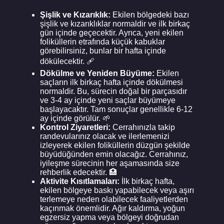
Şişlik ve Kızarıklık:
Ekilen bölgedeki bazı
şişlik ve kızarıklıklar normaldir ve ilk birkaç
gün içinde geçecektir. Ayrıca, yeni ekilen
foliküllerin etrafında küçük kabuklar
görebilirsiniz, bunlar bir hafta içinde
dökülecektir. 🩹
Dökülme ve Yeniden Büyüme:
Ekilen
saçların ilk birkaç hafta içinde dökülmesi
normaldir. Bu, sürecin doğal bir parçasıdır
ve 3-4 ay içinde yeni saçlar büyümeye
başlayacaktır. Tam sonuçlar genellikle 6-12
ay içinde görülür. 🌱
Kontrol Ziyaretleri:
Cerrahınızla takip
randevularınız olacak ve ilerlemenizi
izleyerek ekilen foliküllerin düzgün şekilde
büyüdüğünden emin olacağız. Cerrahınız,
iyileşme sürecinin her aşamasında size
rehberlik edecektir. 🏥
Aktivite Kısıtlamaları:
İlk birkaç hafta,
ekilen bölgeye baskı yapabilecek veya aşırı
terlemeye neden olabilecek faaliyetlerden
kaçınmak önemlidir. Ağır kaldırma, yoğun
egzersiz yapma veya bölgeyi doğrudan