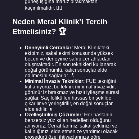
güneş ışığına maruz bırakmaktan
kaçınılmalıdır. 🏋️‍♂️
Neden Meral Klinik’i Tercih
Etmelisiniz? 🏆
Deneyimli Cerrahlar:
Meral Klinik’teki
ekibimiz, sakal ekimi konusunda yüksek
beceri ve deneyime sahip cerrahlardan
oluşmaktadır. En son teknikleri kullanarak
doğal görünümlü, kalıcı sonuçlar elde
edilmesini sağlarlar. 🔝
Minimal İnvaziv Teknikler:
FUE tekniğini
kullanıyoruz, bu teknik minimal invazivdir,
görünür iz bırakmaz ve hızlı iyileşme süresi
sağlar. Saç folikülleri hassas bir şekilde
çıkarılır ve yerleştirilir, en doğal sonuçlar
elde edilir. 💉
Özelleştirilmiş Çözümler:
Her hastanın
benzersiz yüz kılları hedefleri olduğunu
anlıyoruz. Cerrahlarımız, sakal şeklinizi ve
kalınlığınızı elde etmenize yardımcı olacak
prosedürü özel ihtiyaçlarınıza göre