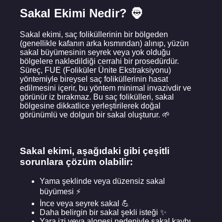
Sakal Ekimi Nedir? 🧔
Sakal ekimi, saç foliküllerinin bir bölgeden
(genellikle kafanın arka kısmından) alınıp, yüzün
sakal büyümesinin seyrek veya yok olduğu
bölgelere nakledildiği cerrahi bir prosedürdür.
Süreç, FUE (Foliküler Ünite Ekstraksiyonu)
yöntemiyle bireysel saç foliküllerinin hasat
edilmesini içerir, bu yöntem minimal invazivdir ve
görünür iz bırakmaz. Bu saç folikülleri, sakal
bölgesine dikkatlice yerleştirilerek doğal
görünümlü ve dolgun bir sakal oluşturur. 🌱
Sakal ekimi, aşağıdaki gibi çeşitli
sorunlara çözüm olabilir:
Yama şeklinde veya düzensiz sakal
büyümesi ⚡
İnce veya seyrek sakal 💪
Daha belirgin bir sakal şekli isteği ✨
Yara izi veya alopesi nedeniyle sakal kaybı