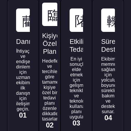
Kişiye
Danışmanlık
Etkili
Sürekli
Özel
Tedavi
Destek
Plan
İhtiyaçlarınızı
ve
En iyi
Ekibimiz,
Hedefleriniz
endişelerinizi
sonuçları
memnuniyetini
ve
dinlemek
elde
sağlamak
tercihlerinize
için
etmek
için
göre
uzman
için
yolculuğunuz
tamamen
ekibimizle
gelişmiş
boyunca
kişiye
ilk
teknikler
sürekli
özel bir
danışmanlık
ve
bakım
tedavi
için
teknolojiler
ve
planı
iletişime
kullanarak
destek
özenle
geçin.
planı
sunar.
01
dikkatle
04
uygularız.
tasarlarız.
03
02