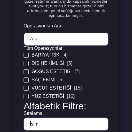
güzelleştirme alanlarında kapsamlı hizmetler
sunuyoruz; tüm bu hizmetler güzelliğinizi
artırmak ve genel sağlığınızı desteklemek
için tasarlanmıştır.
Operasyonları Ara:
Tüm Operasyonlar:
BARIYATRIK
[4]
DIŞ HEKIMLIĞI
[5]
GÖĞÜS ESTETIĞI
[7]
SAÇ EKIMI
[5]
VÜCUT ESTETIĞI
[15]
YÜZ ESTETIĞI
[10]
Alfabetik Filtre:
Sıralama: