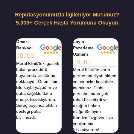
Reputasyonumuzla İlgileniyor Musunuz?
5.000+ Gerçek Hasta Yorumunu Okuyun
Omar -
Hala -
Layla -
Adel -
Yusuf -
Bankacı
Makyaj
Pazarlama
Yazılım
Mühend
Sanatçısı
Uzmanı
Geliştirici
























Meral Klinik'teki gastrik
Meral Kl
balon prosedürü,
ekimim 
Meral Klinik’te rinoplasti
Meral Klinik’te karın
Meral Klinik’te
hayatımda bir dönüm
değiştir
ameliyatı oldum ve
germe ameliyatı oldum
jinekomasti am
noktasıydı. Önemli bir
tamamen
sonuçlar tam olarak
ve sonuçlar kesinlikle
oldum ve verd
kilo kaybı yaşadım ve
fazla ö
hayal ettiğim gibiydi.
inanılmaz. Tıbbi
iyi karardı. S
daha sağlıklı, daha
kazandı
Personel çok ilgiliydi ve
personel bana çok
beklentilerimi 
enerjik hissediyorum.
uzmanlı
cerrahlar son derece
rahat hissettirdi ve
tıbbi ekip son
Süreç boyunca ekibin
gösterd
yetenekliydi.
aldığım bakım
profesyonel ve
desteği paha
deneyim
Görünümüm
olağanüstüydü.
biçilmezdi.
güven ve
konusunda çok daha
Kendimi özgüvenli ve
getirdi.
özgüvenli
yenilenmiş
hissediyorum!
hissediyorum!