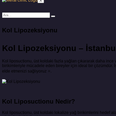
X
Kol Lipozeksiyonu
Kol Lipozeksiyonu – İstanbul
Kol liposuctionu, üst koldaki fazla yağları çıkararak daha ince
birikimleriyle mücadele eden bireyler için ideal bir çözümdür. 
elde etmenizi sağlıyoruz ⭐.
Kol Liposuctionu Nedir?
Kol liposuctionu, üst koldaki lokalize yağ birikimlerini hedef al