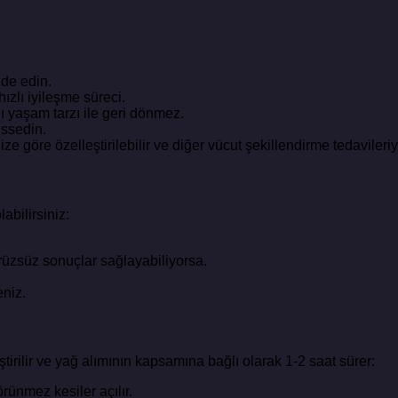
lde edin.
ızlı iyileşme süreci.
lı yaşam tarzı ile geri dönmez.
issedin.
ze göre özelleştirilebilir ve diğer vücut şekillendirme tedavileriyle 
bilirsiniz:
pürüzsüz sonuçlar sağlayabiliyorsa.
.
eniz.
tirilir ve yağ alımının kapsamına bağlı olarak 1-2 saat sürer:
ünmez kesiler açılır.