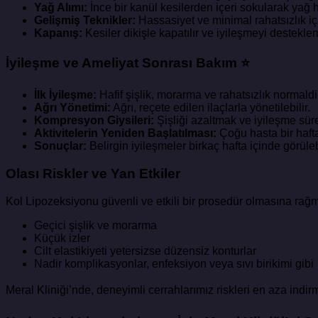
Yağ Alımı:
İnce bir kanül kesilerden içeri sokularak yağ h
Gelişmiş Teknikler:
Hassasiyet ve minimal rahatsızlık için
Kapanış:
Kesiler dikişle kapatılır ve iyileşmeyi destekl
İyileşme ve Ameliyat Sonrası Bakım ⭐
İlk İyileşme:
Hafif şişlik, morarma ve rahatsızlık normaldir
Ağrı Yönetimi:
Ağrı, reçete edilen ilaçlarla yönetilebilir.
Kompresyon Giysileri:
Şişliği azaltmak ve iyileşme süre
Aktivitelerin Yeniden Başlatılması:
Çoğu hasta bir hafta 
Sonuçlar:
Belirgin iyileşmeler birkaç hafta içinde görüleb
Olası Riskler ve Yan Etkiler
Kol Lipozeksiyonu güvenli ve etkili bir prosedür olmasına rağmen
Geçici şişlik ve morarma
Küçük izler
Cilt elastikiyeti yetersizse düzensiz konturlar
Nadir komplikasyonlar, enfeksiyon veya sıvı birikimi gibi
Meral Kliniği’nde, deneyimli cerrahlarımız riskleri en aza indir