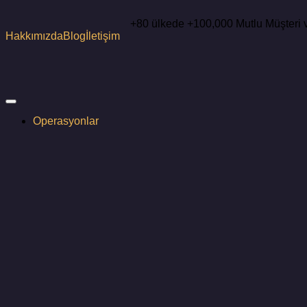
+80 ülkede +100,000 Mutlu Müşter
Hakkımızda
Blog
İletişim
Operasyonlar