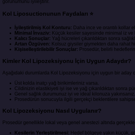
görünümünü iyileştirir.
Kol Liposuctionunun Faydaları ⭐
İyileştirilmiş Kol Konturu:
Daha ince ve orantılı kollar e
Minimal İnvaziv:
Küçük kesiler sayesinde minimal iz ve h
Kalıcı Sonuçlar:
Yağ hücreleri çıkarıldıktan sonra sağlık
Artan Özgüven:
Kolsuz giysiler giymekten daha rahat h
Kişiselleştirilebilir Sonuçlar:
Prosedür, belirli hedeflerini
Kimler Kol Lipozeksiyonu İçin Uygun Adaydır?
Aşağıdaki durumlarda Kol Lipozeksiyonu için uygun bir aday ola
Üst kolda inatçı yağ birikimleriniz varsa.
Cildinizin elastikiyeti iyi ise ve yağ çıkarıldıktan sonra 
Genel sağlık durumunuz iyi ve ideal kilonuza yakınsanız
Prosedürün sonucuyla ilgili gerçekçi beklentilere sahips
Kol Lipozeksiyonu Nasıl Uygulanır?
Prosedür genellikle lokal veya genel anestezi altında gerçekleş
Kesilerin Yerleştirilmesi:
Hedef bölgeye yakın küçük, gör