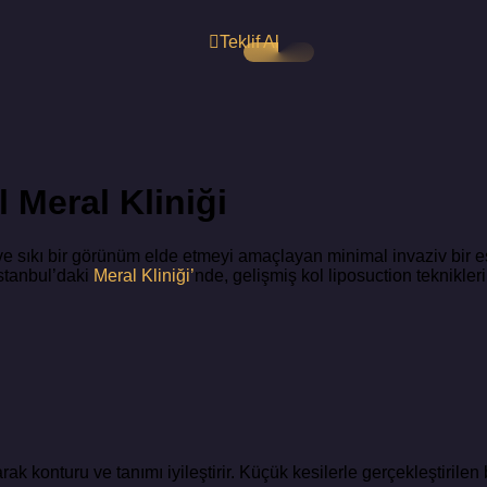
Teklif Al
 Meral Kliniği
 ve sıkı bir görünüm elde etmeyi amaçlayan minimal invaziv bir e
İstanbul’daki
Meral Kliniği’
nde, gelişmiş kol liposuction teknikleri
arak konturu ve tanımı iyileştirir. Küçük kesilerle gerçekleştiril