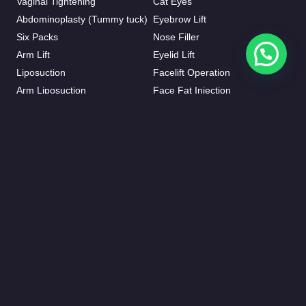
Vaginal Tightening
Cat Eyes
Abdominoplasty (Tummy tuck)
Eyebrow Lift
Six Packs
Nose Filler
Arm Lift
Eyelid Lift
Liposuction
Facelift Operation
Arm Liposuction
Face Fat Injection
Brazilian Butt Lift (Bbl)
Forehead Lift
Gynecomastia
Neck Lift
Hyperhidrosis
Rhinoplasty
BARIATRICS
Inner Thigh Lift
Gastric Sleeve
Otoplasty
Gastric Bypass
Vaser Liposuction
Gastric Balloon
J-plasma
Mini Bypass
Mommy Makeover
HAIR TRANSPLANT
BREAST AESTHETIC
FUE Hair Transplant
Breast Augmentation
Beard Transplant
Breast Fat Injections