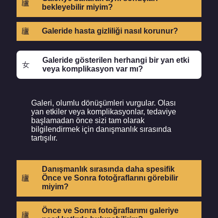
bekleyebilir miyim?
Galeride hasta gizliliği nasıl korunur?
Galeride gösterilen herhangi bir yan etki
veya komplikasyon var mı?
Galeri, olumlu dönüşümleri vurgular. Olası
yan etkiler veya komplikasyonlar, tedaviye
başlamadan önce sizi tam olarak
bilgilendirmek için danışmanlık sırasında
tartışılır.
Danışmanlık sırasında daha spesifik
Önce ve Sonra fotoğraflarını görebilir
miyim?
Önce ve Sonra fotoğraflarımı galeriye