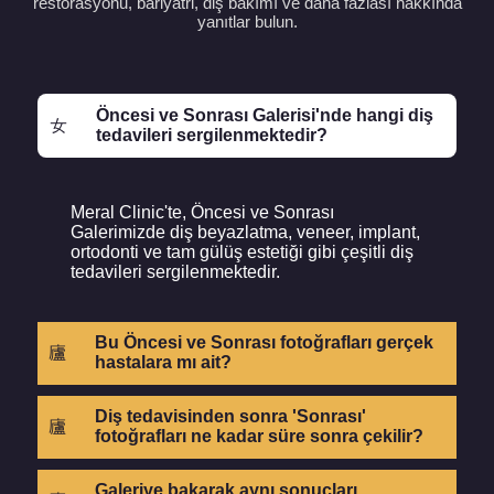
restorasyonu, bariyatri, diş bakımı ve daha fazlası hakkında
yanıtlar bulun.
Öncesi ve Sonrası Galerisi'nde hangi diş
tedavileri sergilenmektedir?
Meral Clinic'te, Öncesi ve Sonrası
Galerimizde diş beyazlatma, veneer, implant,
ortodonti ve tam gülüş estetiği gibi çeşitli diş
tedavileri sergilenmektedir.
Bu Öncesi ve Sonrası fotoğrafları gerçek
hastalara mı ait?
Diş tedavisinden sonra 'Sonrası'
fotoğrafları ne kadar süre sonra çekilir?
Galeriye bakarak aynı sonuçları