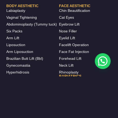
BODY AESTHETIC
FACE AESTHETIC
Labiaplasty
Chin Beautification
Vaginal Tightening
Cat Eyes
Abdominoplasty (Tummy tuck)
Eyebrow Lift
Six Packs
Nose Filler
Arm Lift
Eyelid Lift
Liposuction
Facelift Operation
Arm Liposuction
Face Fat Injection
Brazilian Butt Lift (Bbl)
Forehead Lift
Gynecomastia
Neck Lift
Hyperhidrosis
Rhinoplasty
BARIATRICS
Inner Thigh Lift
Gastric Sleeve
Otoplasty
Gastric Bypass
Vaser Liposuction
Gastric Balloon
J-plasma
Mini Bypass
Mommy Makeover