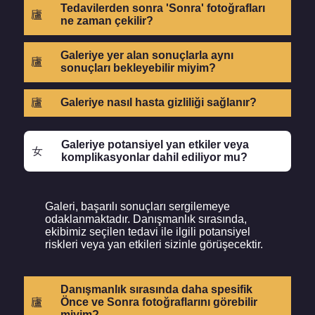
Tedavilerden sonra 'Sonra' fotoğrafları
ne zaman çekilir?
Galeriye yer alan sonuçlarla aynı
sonuçları bekleyebilir miyim?
Galeriye nasıl hasta gizliliği sağlanır?
Galeriye potansiyel yan etkiler veya
komplikasyonlar dahil ediliyor mu?
Galeri, başarılı sonuçları sergilemeye
odaklanmaktadır. Danışmanlık sırasında,
ekibimiz seçilen tedavi ile ilgili potansiyel
riskleri veya yan etkileri sizinle görüşecektir.
Danışmanlık sırasında daha spesifik
Önce ve Sonra fotoğraflarını görebilir
miyim?