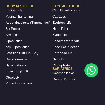
BODY AESTHETIC
FACE AESTHETIC
Labiaplasty
Chin Beautification
Vaginal Tightening
Cat Eyes
Abdominoplasty (Tummy tuck)
Eyebrow Lift
Six Packs
Nose Filler
Arm Lift
Eyelid Lift
Liposuction
Facelift Operation
Arm Liposuction
Face Fat Injection
Brazilian Butt Lift (Bbl)
Forehead Lift
Gynecomastia
Neck Lift
Hyperhidrosis
Rhinoplasty
BARIATRICS
Inner Thigh Lift
Gastric Sleeve
Otoplasty
Gastric Bypass
Vaser Liposuction
Gastric Balloon
J-plasma
Mini Bypass
Mommy Makeover