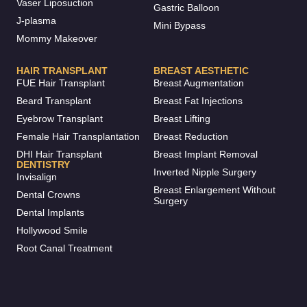
Vaser Liposuction
Gastric Balloon
J-plasma
Mini Bypass
Mommy Makeover
HAIR TRANSPLANT
BREAST AESTHETIC
FUE Hair Transplant
Breast Augmentation
Beard Transplant
Breast Fat Injections
Eyebrow Transplant
Breast Lifting
Female Hair Transplantation
Breast Reduction
DHI Hair Transplant
Breast Implant Removal
DENTISTRY
Inverted Nipple Surgery
Invisalign
Breast Enlargement Without
Dental Crowns
Surgery
Dental Implants
Hollywood Smile
Root Canal Treatment