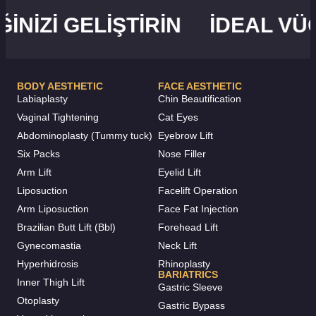
I GELIŞTIRIN
İDEAL VÜCUT 
BODY AESTHETIC
FACE AESTHETIC
Labiaplasty
Chin Beautification
Vaginal Tightening
Cat Eyes
Abdominoplasty (Tummy tuck)
Eyebrow Lift
Six Packs
Nose Filler
Arm Lift
Eyelid Lift
Liposuction
Facelift Operation
Arm Liposuction
Face Fat Injection
Brazilian Butt Lift (Bbl)
Forehead Lift
Gynecomastia
Neck Lift
Hyperhidrosis
Rhinoplasty
BARIATRICS
Inner Thigh Lift
Gastric Sleeve
Otoplasty
Gastric Bypass