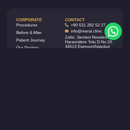
CORPORATE
CONTACT
Procedures
+90 531 282 52 27
info@meral.clinic
Before & After
Zafer, Sembol Residence,
Patient Journey
Haramidere Yolu D:No:28,
34513 Esenyurt/İstanbul
Our Doctors
FOLLOW US
Contact
Carier
About
Legal
Blog
SCAN QR CODE